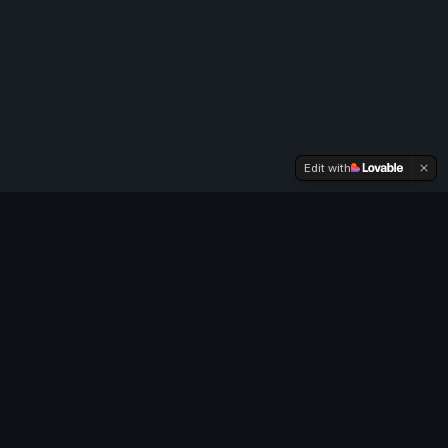
Edit with
UN NOUVEL ÉPISODE CHAQUE MOIS
Abonnez-vous pour ne
rater aucun épisode
.
Une nouvelle saga par mois. Total, Danone, LVMH,